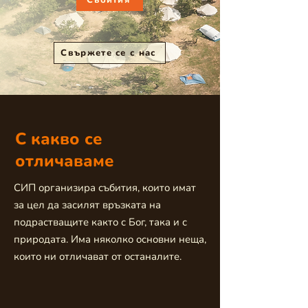
Събития
Свържете се с нас
С какво се
отличаваме
СИП организира събития, които имат
за цел да засилят връзката на
подрастващите както с Бог, така и с
природата. Има няколко основни неща,
които ни отличават от останалите.