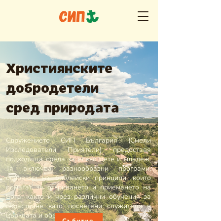
Християнските
добродетели
сред природата
Сдружението СИП България (Смели
Изследователи Приятели) предоставя
подходяща среда за всяко дете и младеж.
Тя включва разнообразни програми,
основани на библейски принципи, които
помагат за откриването и приемането на
Бога, както и чрез различни обучения за
израстване като посветени служители в
църквата и обществото.