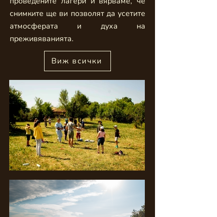
проведените лагери и вярваме, че
снимките ще ви позволят да усетите
атмосферата и духа на
преживяванията.
Виж всички